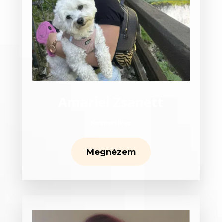
Amariei Zsanett
Kozmetikus
Megnézem