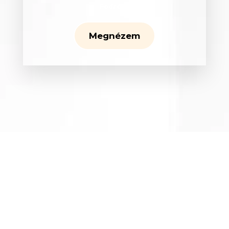
Fodrász
Megnézem