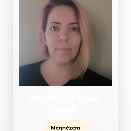
Bartakovics Ágnes
Kozmetikus
Megnézem