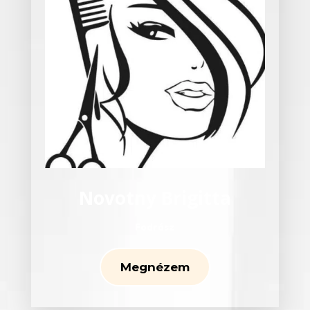
Novotny Brigitta
Fodrász
Megnézem