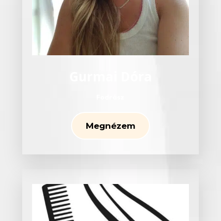
Gurmai Dóra
Fodrász
Megnézem