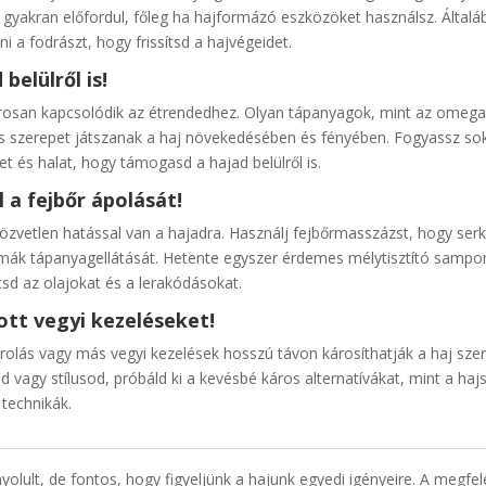
gyakran előfordul, főleg ha hajformázó eszközöket használsz. Általá
 a fodrászt, hogy frissítsd a hajvégeidet.
belülről is!
osan kapcsolódik az étrendedhez. Olyan tápanyagok, mint az omega-3
os szerepet játszanak a haj növekedésében és fényében. Fogyassz sok 
t és halat, hogy támogasd a hajad belülről is.
l a fejbőr ápolását!
özvetlen hatással van a hajadra. Használj fejbőrmasszázst, hogy serk
mák tápanyagellátását. Hetente egyszer érdemes mélytisztító samponn
ítsd az olajokat és a lerakódásokat.
ott vegyi kezeléseket!
erolás vagy más vegyi kezelések hosszú távon károsíthatják a haj sze
ed vagy stílusod, próbáld ki a kevésbé káros alternatívákat, mint a haj
technikák.
olult, de fontos, hogy figyeljünk a hajunk egyedi igényeire. A megfe