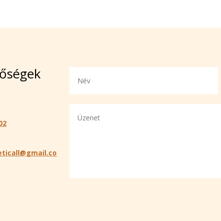
tőségek
02
ticall@gmail.co