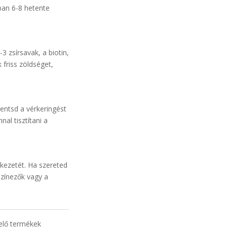
ban 6-8 hetente
 zsírsavak, a biotin,
friss zöldséget,
entsd a vérkeringést
al tisztítani a
rkezetét. Ha szereted
színezők vagy a
lelő termékek