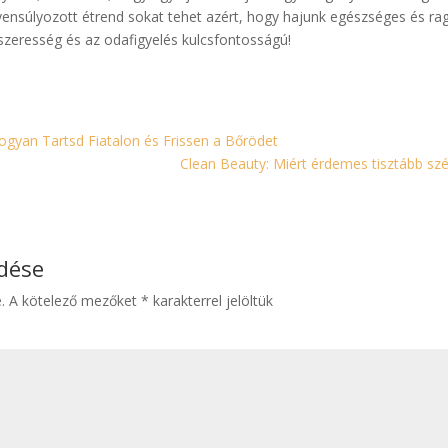
yensúlyozott étrend sokat tehet azért, hogy hajunk egészséges és r
dszeresség és az odafigyelés kulcsfontosságú!
ogyan Tartsd Fiatalon és Frissen a Bőrödet
Clean Beauty: Miért érdemes tisztább sz
ldése
.
A kötelező mezőket
*
karakterrel jelöltük