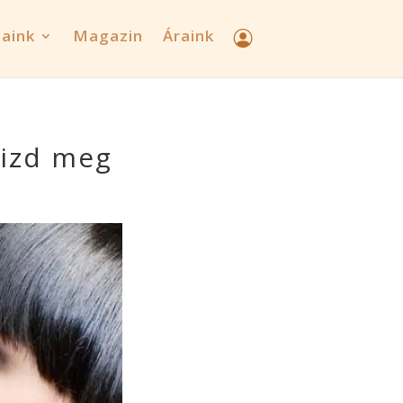
jaink
Magazin
Áraink
rizd meg