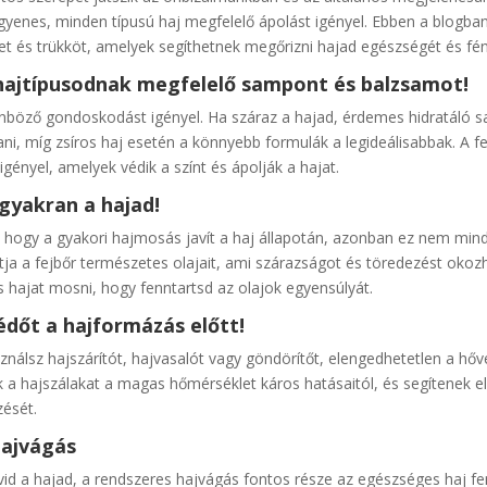
gyenes, minden típusú haj megfelelő ápolást igényel. Ebben a blogb
et és trükköt, amelyek segíthetnek megőrizni hajad egészségét és fén
 hajtípusodnak megfelelő sampont és balzsamot!
önböző gondoskodást igényel. Ha száraz a hajad, érdemes hidratáló
ni, míg zsíros haj esetén a könnyebb formulák a legideálisabbak. A fe
igényel, amelyek védik a színt és ápolják a hajat.
gyakran a hajad!
 hogy a gyakori hajmosás javít a haj állapotán, azonban ez nem mindi
tja a fejbőr természetes olajait, ami szárazságot és töredezést okozh
hajat mosni, hogy fenntartsd az olajok egyensúlyát.
édőt a hajformázás előtt!
nálsz hajszárítót, hajvasalót vagy göndörítőt, elengedhetetlen a hőv
a hajszálakat a magas hőmérséklet káros hatásaitól, és segítenek elk
zését.
hajvágás
vid a hajad, a rendszeres hajvágás fontos része az egészséges haj fe