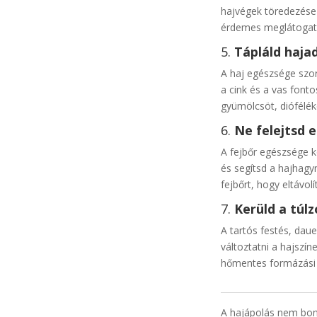
hajvégek töredezése 
érdemes meglátogatni
5.
Tápláld hajad 
A haj egészsége szor
a cink és a vas font
gyümölcsöt, dióféléke
6.
Ne felejtsd e
A fejbőr egészsége k
és segítsd a hajhagy
fejbőrt, hogy eltávol
7.
Kerüld a túlz
A tartós festés, dau
változtatni a hajszín
hőmentes formázási 
A hajápolás nem bony