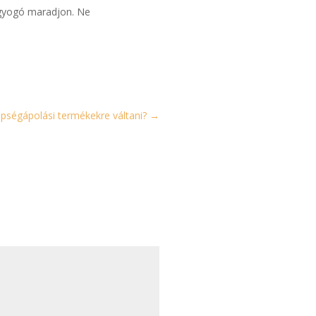
agyogó maradjon. Ne
épségápolási termékekre váltani?
→