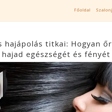
Főoldal
Szalon
s hajápolás titkai: Hogyan ő
hajad egészségét és fényét