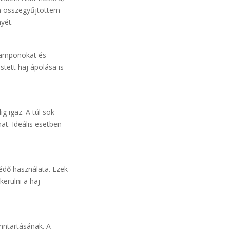
an összegyűjtöttem
yét.
 samponokat és
stett haj ápolása is
g igaz. A túl sok
at. Ideális esetben
édő használata. Ezek
erülni a haj
nntartásának. A