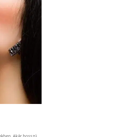
nkben. Akár hosszú,