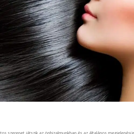
tos szerepet játszik az önbizalmunkban és az általános megjelenésü