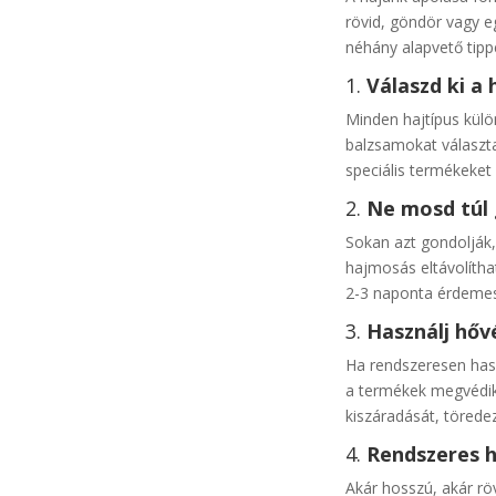
rövid, göndör vagy e
néhány alapvető tipp
1.
Válaszd ki a
Minden hajtípus kül
balzsamokat választa
speciális termékeket 
2.
Ne mosd túl 
Sokan azt gondolják,
hajmosás eltávolítha
2-3 naponta érdemes 
3.
Használj hőv
Ha rendszeresen hasz
a termékek megvédik 
kiszáradását, törede
4.
Rendszeres 
Akár hosszú, akár rö